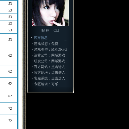
妖
53
53
53
53
53
昵 称： Cici
官方信息
53
・游戏状态：免费
・游戏类型：MMORPG
・运营公司：网域游戏
62
・研发公司：网域游戏
・官方网站：
点击进入
62
・官方论坛：
点击进入
・客服系统：
点击进入
62
・专区编辑：可乐
62
72
72