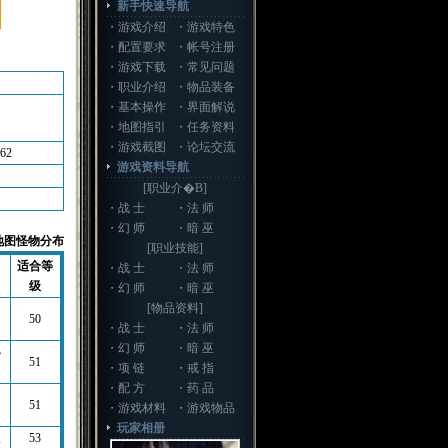
新手快速导航
・
游戏介绍
・
游戏特色
・
配置要求
・
帐号注册
・
游戏下载
・
常见问题
・
职业介绍
・
物品装备
・
基本操作
・
界面解说
・
地图指引
・
任务资料
・
游戏截图
・
论坛交流
-62
游戏资料导航
[职业介�B]
・
战 士
・
法 师
・
幻 师
・
暗 巫
地图怪物分布
[职业技能]
适合等
・
战 士
・
法 师
级
・
幻 师
・
暗 巫
[物品资料]
50
・
战 士
・
法 师
・
幻 师
・
暗 巫
仆
51
・
项 链
・
戒 指
・
配 方
・
药 品
51
・
游戏材料
・
游戏物品
玩家相册
妖
53