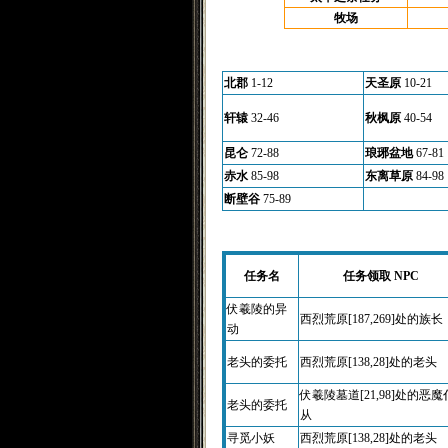
牧场
北郡
1-12
天圣原
10-21
轩辕
32-46
秋枫原
40-54
昆仑
72-88
琅琊盆地
67-81
赤水
85-98
东离草原
84-98
断壁谷
75-89
任务名
任务领取 NPC
伏羲陵的异
西烈荒原[187,269]处的族长
动
老头的委托
西烈荒原[138,28]处的老头
伏羲陵墓道[21,98]处的恶魔
老头的委托
从
寻觅小妖
西烈荒原[138,28]处的老头