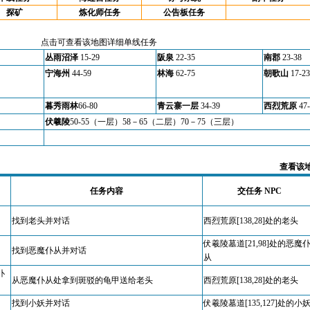
探矿
炼化师任务
公告板任务
点击可查看该地图详细单线任务
丛雨沼泽
15-29
阪泉
22-35
南郡
23-38
宁海州
44-59
林海
62-75
朝歌山
17-23
暮秀雨林
66-80
青云寨一层
34-39
西烈荒原
47
伏羲陵
50-55（一层）58－65（二层）70－75（三层）
查看该
任务内容
交任务 NPC
找到老头并对话
西烈荒原[138,28]处的老头
伏羲陵墓道[21,98]处的恶魔
找到恶魔仆从并对话
从
仆
从恶魔仆从处拿到斑驳的龟甲送给老头
西烈荒原[138,28]处的老头
找到小妖并对话
伏羲陵墓道[135,127]处的小