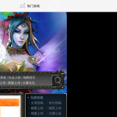
热门游戏
DNF
传奇4
剑网3旗舰版
新天龙八部
自由
诛仙世界
仙剑世界
系统
|
社会人际
|
地图指引
上传
|
视频上传
|
火爆论坛
玩家投稿
・
文章投稿
・
积分投稿
・
截图上传
・
靓照上传
・
视频上传
・
注册公会