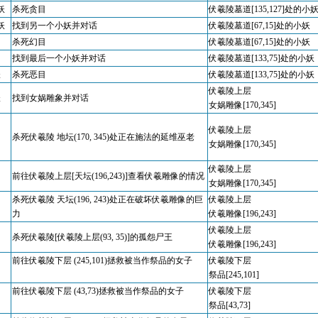
妖
杀死贪目
伏羲陵墓道[135,127]处的小
妖
找到另一个小妖并对话
伏羲陵墓道[67,15]处的小妖
杀死幻目
伏羲陵墓道[67,15]处的小妖
找到最后一个小妖并对话
伏羲陵墓道[133,75]处的小妖
妖
杀死恶目
伏羲陵墓道[133,75]处的小妖
伏羲陵上层
妖
找到女娲雕象并对话
女娲雕像[170,345]
伏羲陵上层
杀死伏羲陵 地坛(170, 345)处正在施法的延维巫老
女娲雕像[170,345]
伏羲陵上层
前往伏羲陵上层[天坛(196,243)]查看伏羲雕像的情况
女娲雕像[170,345]
杀死伏羲陵 天坛(196, 243)处正在破坏伏羲雕像的巨
伏羲陵上层
力
伏羲雕像[196,243]
伏羲陵上层
杀死伏羲陵[伏羲陵上层(93, 35)]的孤怨尸王
伏羲雕像[196,243]
前往伏羲陵下层 (245,101)拯救被当作祭品的女子
伏羲陵下层
祭品[245,101]
前往伏羲陵下层 (43,73)拯救被当作祭品的女子
伏羲陵下层
祭品[43,73]