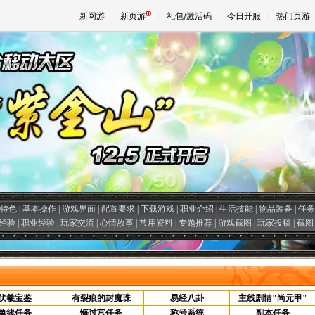
新网游
新页游
礼包/激活码
今日开服
热门页游
魔兽
天堂
王权与
特色
|
基本操作
|
游戏界面
|
配置要求
|
下载游戏
|
职业介绍
|
生活技能
|
物品装备
|
任务
经验
|
职业经验
|
玩家交流
|
心情故事
|
常用资料
|
专题推荐
|
游戏截图
|
玩家投稿
|
截图
伏羲宝鉴
有裂痕的封魔珠
易经八卦
主线剧情"尚元甲"
单线任务
悔过宫任务
称号系统
副本任务