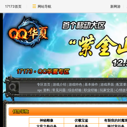
17173首页
网站导航
新网游
专区首页
|
游戏介绍
|
游戏特色
|
基本操作
|
游戏界面
|
配置要
npc 资料
|
常见问题
|
综合经验
|
职业经验
|
玩家交流
|
心情故
神秘雕像
伏羲宝鉴
有裂痕的封魔
太牢之祭任务
单线任务
悔过宫任务