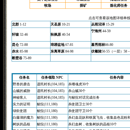
牧场
探矿
炼化师任务
点击可查看该地图详细单
北郡
1-12
天圣原
10-21
丛雨沼泽
15-29
宁海州
44-59
轩辕
32-46
秋枫原
40-54
昆仑
72-88
琅琊盆地
67-81
暮秀雨林
66-80
赤水
85-98
东离草原
84-98
伏羲陵
50-55（一层）5
断壁谷
75-89
任务名
任务领取 NPC
任务内容
野兽的袭击
遗民村长(104,185)
杀嗜魂虎30个
山贼的威胁
遗民村长(104,185)
杀山贼30个
神秘客人
遗民村长(104,185)
与鲛倪对话完成任务
实力的证明
鲛倪(111,180)
杀使团卫士30个
绿依使团
鲛倪(111,180)
杀使团守卫10个
白藤湖的魔力
鲛倪(111,180)
杀幻血花妖和铁翼飞虫，收集血色花粉和
树妖的晶核
鲛倪(111,180)
杀幻血树，收集树妖的晶核10个