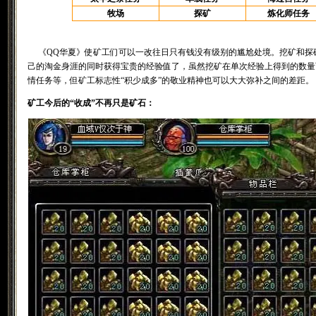
牧场
探矿
炼化师任务
《QQ华夏》使矿工们可以一改往日只有钱没有级别的尴尬处境。挖矿和探
己的淘金身涯的同时获得宝贵的经验值了，虽然挖矿在单次经验上得到的数量
情任务等，但矿工标志性“积少成多”的敬业精神也可以大大弥补之间的差距。
矿工今后的“收成”不再只是矿石：