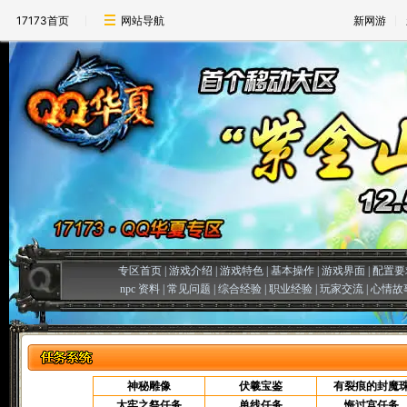
17173首页
网站导航
新网游
专区首页
|
游戏介绍
|
游戏特色
|
基本操作
|
游戏界面
|
配置要
npc 资料
|
常见问题
|
综合经验
|
职业经验
|
玩家交流
|
心情故
神秘雕像
伏羲宝鉴
有裂痕的封魔
太牢之祭任务
单线任务
悔过宫任务