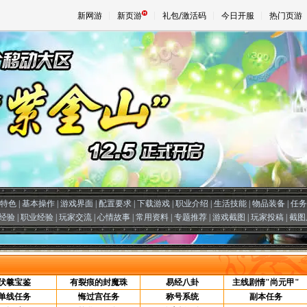
新网游
新页游
礼包/激活码
今日开服
热门页游
魔兽
天堂
王权与
特色
|
基本操作
|
游戏界面
|
配置要求
|
下载游戏
|
职业介绍
|
生活技能
|
物品装备
|
任务
经验
|
职业经验
|
玩家交流
|
心情故事
|
常用资料
|
专题推荐
|
游戏截图
|
玩家投稿
|
截图
伏羲宝鉴
有裂痕的封魔珠
易经八卦
主线剧情"尚元甲"
单线任务
悔过宫任务
称号系统
副本任务