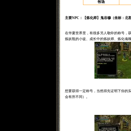
牧场
主要NPC：【炼化师】鬼谷穆（坐标：北郡8
在华夏世界里，有很多另人敬仰的称号，
炼妖瓶的小徒、成长中的炼妖师、炼化魂
想要获得一定称号，当然得先证明下你的实
会有所不同）。