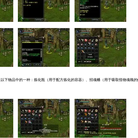
及以下物品中的一种：炼化瓶（用于配方炼化的容器）、招魂幡（用于吸取怪物魂魄的