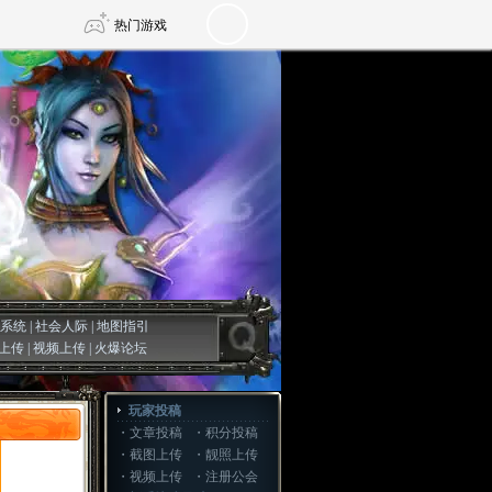
热门游戏
DNF
传奇4
剑网3旗舰版
新天龙八部
自由
诛仙世界
仙剑世界
系统
|
社会人际
|
地图指引
上传
|
视频上传
|
火爆论坛
玩家投稿
・
文章投稿
・
积分投稿
・
截图上传
・
靓照上传
・
视频上传
・
注册公会