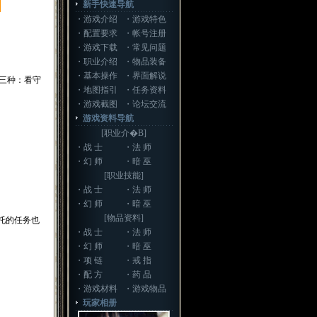
新手快速导航
・
游戏介绍
・
游戏特色
・
配置要求
・
帐号注册
・
游戏下载
・
常见问题
・
职业介绍
・
物品装备
・
基本操作
・
界面解说
三种：看守
・
地图指引
・
任务资料
・
游戏截图
・
论坛交流
游戏资料导航
[职业介�B]
・
战 士
・
法 师
・
幻 师
・
暗 巫
[职业技能]
・
战 士
・
法 师
・
幻 师
・
暗 巫
[物品资料]
托的任务也
・
战 士
・
法 师
・
幻 师
・
暗 巫
・
项 链
・
戒 指
・
配 方
・
药 品
・
游戏材料
・
游戏物品
玩家相册