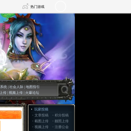
热门游戏
DNF
传奇4
剑网3旗舰版
新天龙八部
自由
诛仙世界
仙剑世界
系统
|
社会人际
|
地图指引
上传
|
视频上传
|
火爆论坛
玩家投稿
・
文章投稿
・
积分投稿
・
截图上传
・
靓照上传
・
视频上传
・
注册公会