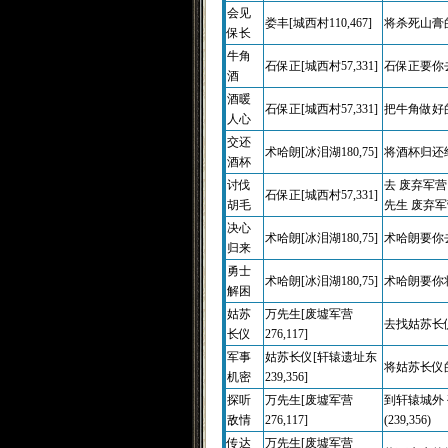
会见
娄丰[城西村110,467]
将杀死山膏的
保长
牛角
石保正[城西村57,331]
石保正要你去
酒
酒暖
石保正[城西村57,331]
把牛角做好的
人心
交还
术哈朗[冰泪湖180,75]
将酒杯归还给石
酒杯
讨伐
去 废弃军营
石保正[城西村57,331]
胡毛
先生 废弃军营 
决心
术哈朗[冰泪湖180,75]
术哈朗要你去
归来
勇士
术哈朗[冰泪湖180,75]
术哈朗要你将
解困
姑苏
万先生[废墟军营
去找姑苏长仪 (
长仪
276,117]
军事
姑苏长仪[轩辕遗址东
将姑苏长仪的信
机密
239,356]
探听
万先生[废墟军营
到轩辕城外 
敌情
276,117]
(239,356)
传达
万先生[废墟军营