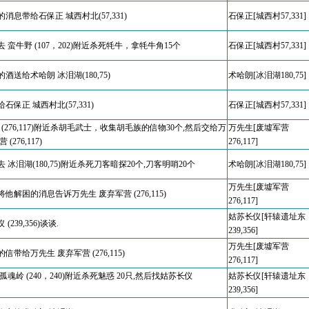
消息带给石保正 城西村北(57,331)
石保正[城西村57,331]
 蛮牛野 (107，202)附近杀死牦牛，拿牦牛角15个
石保正[城西村57,331]
酒送给术哈朗 冰泪湖(180,75)
术哈朗[冰泪湖180,75]
保正 城西村北(57,331)
石保正[城西村57,331]
 (276,117)附近杀胡毛武士，收集胡毛族的信物30个,然后交给万
万先生[废墟军营
(276,117)
276,117]
 冰泪湖(180,75)附近杀死刀客暗探20个,刀客明哨20个
术哈朗[冰泪湖180,75]
万先生[废墟军营
他解困的消息告诉万先生 废弃军营 (276,115)
276,117]
姑苏长仪[轩辕遗址东
239,356)谈谈.
239,356]
万先生[废墟军营
带给万先生 废弃军营 (276,115)
276,117]
孤魂岭 (240，240)附近杀死魅惑 20只,然后找姑苏长仪
姑苏长仪[轩辕遗址东
239,356]