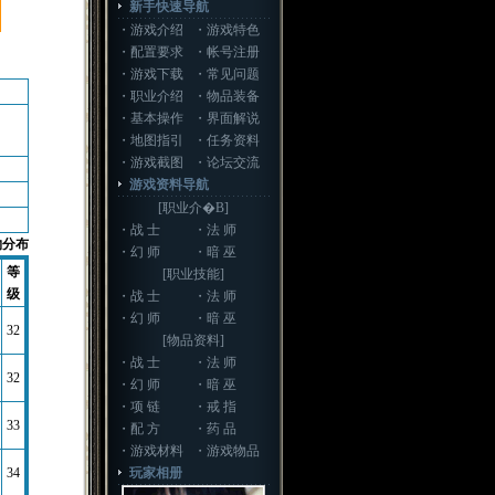
新手快速导航
・
游戏介绍
・
游戏特色
・
配置要求
・
帐号注册
・
游戏下载
・
常见问题
・
职业介绍
・
物品装备
・
基本操作
・
界面解说
・
地图指引
・
任务资料
・
游戏截图
・
论坛交流
游戏资料导航
[职业介�B]
・
战 士
・
法 师
物分布
・
幻 师
・
暗 巫
等
[职业技能]
级
・
战 士
・
法 师
・
幻 师
・
暗 巫
32
[物品资料]
・
战 士
・
法 师
32
・
幻 师
・
暗 巫
・
项 链
・
戒 指
33
・
配 方
・
药 品
・
游戏材料
・
游戏物品
34
玩家相册