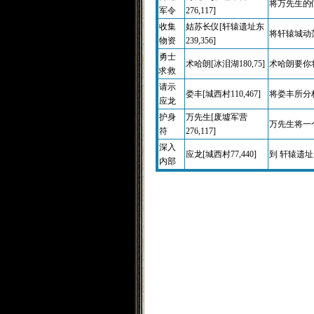
将万先生的信
军令
276,117]
收集
姑苏长仪[轩辕遗址东
将轩辕城动荡的
物资
239,356]
勇士
术哈朗[冰泪湖180,75]
术哈朗要你将
求救
请示
娄丰[城西村110,467]
将娄丰所分析的
应龙
护身
万先生[废墟军营
万先生将一个
符
276,117]
深入
应龙[城西村77,440]
到 轩辕遗址 
内部