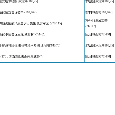
交给术哈朗 冰泪湖(180,75)
术哈朗[冰泪湖180,75]
情况告诉娄丰 (110,467)
娄丰[城西村110,467]
万先生[废墟军营
他受困的消息告诉万先生 废弃军营 (276,115)
276,117]
事情告诉应龙 城西村(77,440).
应龙[城西村77,440]
护身符给你,要你带给术哈朗 冰泪湖(180,75)
术哈朗[冰泪湖180,75]
(176，342)附近去杀死鬼魅20个
应龙[城西村77,440]