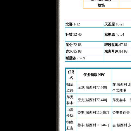
牧场
北郡
1-12
天圣原
10-21
轩辕
32-46
秋枫原
40-54
昆仑
72-88
琅琊盆地
67-81
赤水
85-98
东离草原
84-98
断壁谷
75-89
任务
任务领取 NPC
名
扫清
在 城西村 
应龙[城西村77,440]
道路
个雪雕毛
拜见
应龙[城西村77,440]
拜见娄丰，他
娄丰
山膏
娄丰[城西村110,467]
娄丰要你去 城
侵扰
彻底
娄丰[城西村110,467]
去 城西村 东
赶走