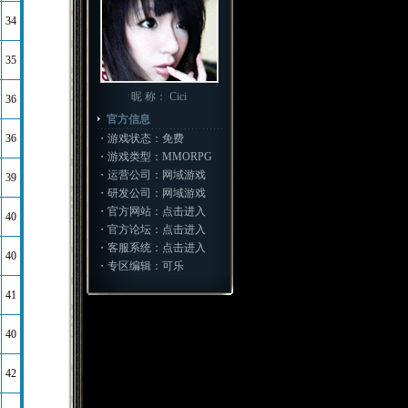
34
35
昵 称： Cici
36
官方信息
36
・游戏状态：免费
・游戏类型：MMORPG
・运营公司：网域游戏
39
・研发公司：网域游戏
・官方网站：
点击进入
40
・官方论坛：
点击进入
・客服系统：
点击进入
40
・专区编辑：可乐
41
40
42