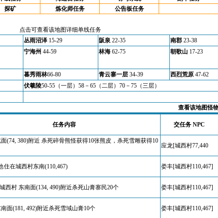
探矿
炼化师任务
公告板任务
点击可查看该地图详细单线任务
丛雨沼泽
15-29
阪泉
22-35
南郡
23-38
宁海州
44-59
林海
62-75
朝歌山
17-23
暮秀雨林
66-80
青云寨一层
34-39
西烈荒原
47-62
伏羲陵
50-55（一层）58－65（二层）70－75（三层）
查看该地图怪
任务内容
交任务 NPC
北面(74, 380)附近 杀死碎骨熊怪获得10张熊皮，杀死雪雕获得10
应龙[城西村77,440
住在城西村东南(110,467)
娄丰[城西村110,467]
西村 东南面(134, 490)附近杀死山膏寨民20个
娄丰[城西村110,467]
南面(181, 492)附近杀死雪域山膏10个
娄丰[城西村110,467]