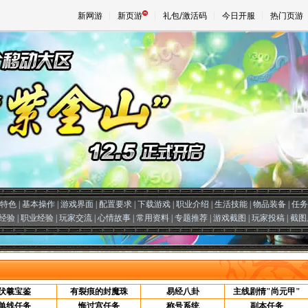
新网游
新页游
礼包/激活码
今日开服
热门页游
魔兽
天堂
王权与
特色
|
基本操作
|
游戏界面
|
配置要求
|
下载游戏
|
职业介绍
|
生活技能
|
物品装备
|
任务
经验
|
职业经验
|
玩家交流
|
心情故事
|
常用资料
|
专题推荐
|
游戏截图
|
玩家投稿
|
截图
伏羲宝鉴
有裂痕的封魔珠
易经八卦
主线剧情"尚元甲"
单线任务
悔过宫任务
称号系统
副本任务