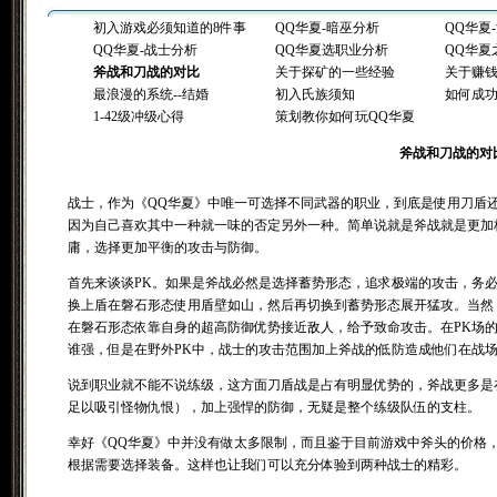
初入游戏必须知道的8件事
QQ华夏-暗巫分析
QQ华夏
QQ华夏-战士分析
QQ华夏选职业分析
QQ华夏
斧战和刀战的对比
关于探矿的一些经验
关于赚
最浪漫的系统--结婚
初入氏族须知
如何成
1-42级冲级心得
策划教你如何玩QQ华夏
斧战和刀战的对
战士，作为《QQ华夏》中唯一可选择不同武器的职业，到底是使用刀盾
因为自己喜欢其中一种就一味的否定另外一种。简单说就是斧战就是更加
庸，选择更加平衡的攻击与防御。
首先来谈谈PK。如果是斧战必然是选择蓄势形态，追求极端的攻击，务
换上盾在磐石形态使用盾壁如山，然后再切换到蓄势形态展开猛攻。当然
在磐石形态依靠自身的超高防御优势接近敌人，给予致命攻击。在PK场
谁强，但是在野外PK中，战士的攻击范围加上斧战的低防造成他们在战
说到职业就不能不说练级，这方面刀盾战是占有明显优势的，斧战更多是
足以吸引怪物仇恨），加上强悍的防御，无疑是整个练级队伍的支柱。
幸好《QQ华夏》中并没有做太多限制，而且鉴于目前游戏中斧头的价格
根据需要选择装备。这样也让我们可以充分体验到两种战士的精彩。