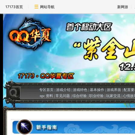
17173首页
网站导航
新网游
专区首页
|
游戏介绍
|
游戏特色
|
基本操作
|
游戏界面
|
配置要
npc 资料
|
常见问题
|
综合经验
|
职业经验
|
玩家交流
|
心情故