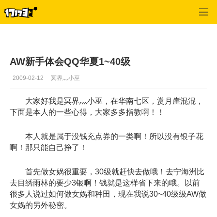
专区_《QQ华夏》
>
暗巫经验
>
正文
AW新手体会QQ华夏1~40级
2009-02-12
冥界灬小巫
大家好我是冥界灬小巫，在华南七区，赏月崖混混，
下面是本人的一些心得，大家多多指教啊！！
本人就是属于没钱充点券的一类啊！所以没有银子花
啊！那只能自己挣了！
首先做女娲很重要，30级就赶快去做哦！去宁海洲比
去目绣雨林的要少3银啊！钱就是这样省下来的哦。以前
很多人说过如何做女娲和种田，现在我说30~40级级AW做
女娲的另外秘密。