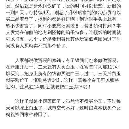
卖。然后就是赶炽铜铁矿了，卖的时间可以长些，新服的
一到四天，可持续4天。别忘了升级后拿到的QQ点券可以
买二品罗盘了，挖到的都是好矿啊！到这时手头上就有一
笔不少财富了。同时不要忘记卖装备，装备如何打到？本
人发觉在偏僻的地方刷怪掉的箱子特多，吃顿饭的时间就
可以打五、六个，价格要稍微比其他玩家低点因为过了时
间没有人买就卖不到那个价了。
人家都说做贸易的赚钱，有了钱我们也来做做贸易。
在新服开后一、二天就有人卖白玉，在寄售商人那11J可
以买到，把身上所有的钱都买进白玉，过二、三天后白玉
就要涨价了，涨到将近14J，这样一算每个白玉可以赚将
近3J。注意在14J附近就要把白玉卖掉哦！
这样子就是小康家庭了，虽然舍不得买小车，不过每
天可以吃上白玉了。城市空气不好，这时留点本钱买个女
娲祝福回家种种田了。