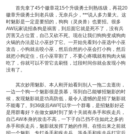
首先拿了45个徽章花15个升级勇士到熟练级，再花20
徽章升级勇士到老兵级，无奈兵少，***说人多力量大。这
时魅影是一定是要招的，狗狗（灵炎兽）也要招。很多
AW玩家说招条狗是祸害，到后面它就是死不了，没有兵
厉害又占位置，自己又砍不死。现在让我们狗狗变成狗肉
火锅的办法是让小巫抄了它。一开始先看到小巫选中小巫
攻击，小狗就去咬小巫，然后自然的小巫会打小狗，然后
就把小狗定住，任小巫宰割了，不要心疼哦就有狗肉火锅
吃了，你就可以不管它去刷怪，过段时间你就会发现小狗
没有了。
其次妙用魅影。本人刚开始看到别人一拖二去逛街，
一边一个狗一个魅影很是羡慕，等到自己能够招魅影的时
候，发现魅影就是功高防低，最令人遗憾的是招了魅影就
不能毒了。到36级后AW可以学一个群毒，是招魅影好还
是用群毒好？在做女娲时到了第十关就有杀手和疾走兵，
自己AW本身的攻击不高，一下子自己挡不住如此之多的
杀手和疾走兵，魅影就发挥了她的作用。在怪出来之前就
招一个魅影，专打杀手和疾走兵。等杀手和疾走兵打完后