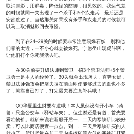
取消魅影，用群毒，降低怪的防御，很见效的。我运气差
的时候就同一关出现了一个杀手和5个疾走兵，最后还是
安然度过了。当然那关如果没有杀手和疾走兵的时候就可
以马上取消魅影回去毒怪。
到了在24~29关的时候要非常注意易爆石妖，别和他
们靠的太近，一不小心就会被爆死。宁愿坐山观虎斗啊，
让他们打个你死我活去吧。
在30关前要升级法师到禁卫，招3个禁卫法师+5个禁
卫勇士是本人的经验了。30关就会出现屠夫，直奔女娲，
禁卫法师强攻会把屠夫挡在前面即使能够过去的血也不多
了，就靠自己打了，打完屠夫要注意补兵哦！
QQ华夏里生财要有道哦！本人虽然没有开小车（骑
兽）只坐公交车（驿站车夫）。但生财还是有道，首先要
看准物价。就矿来说在新服开后一、二天内寒铁矿比较好
卖，可以比商店便宜一点点。到二、三天后寒铁矿买的人
就少了，所以尽量在前二天内多挖矿等次低的寒铁矿赶紧