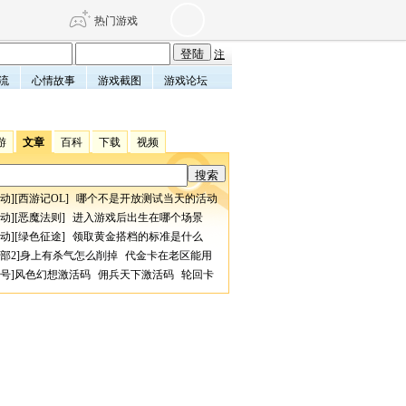
热门游戏
注
流
心情故事
游戏截图
游戏论坛
DNF
传奇4
游
文章
百科
下载
视频
剑网3旗舰版
新天龙八部
动
][
西游记OL
]
哪个不是开放测试当天的活动
自由
诛仙世界
仙剑世界
动
][
恶魔法则
]
进入游戏后出生在哪个场景
动
][
绿色征途
]
领取黄金搭档的标准是什么
部2
]
身上有杀气怎么削掉
代金卡在老区能用
号
]
风色幻想激活码
佣兵天下激活码
轮回卡