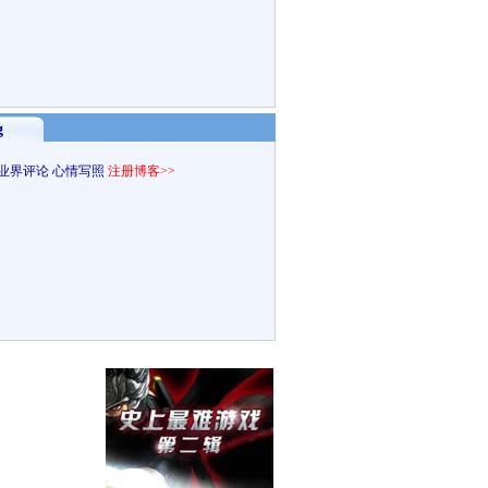
g
业界评论
心情写照
注册博客>>