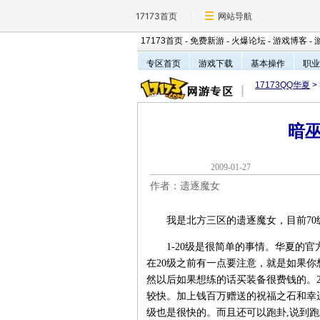
17173首页
网站导航
17173首页
-
免费新游
-
火爆论坛
-
游戏博客
-
专区首页
游戏下载
基本操作
职业
17173QQ华夏
>
暗巫
2009-01-2
作者：遗逐魔女
我是北方三区的遗逐魔女，目前70
1-20级是很简单的事情。华夏的官
在20级之前有一点要注意，就是如果你
然以后如果想练的话买装备很费钱的。2
较快。加上钱百万赠送的祝福之石和幸
级也是很快的。而且还可以跑卦,说到