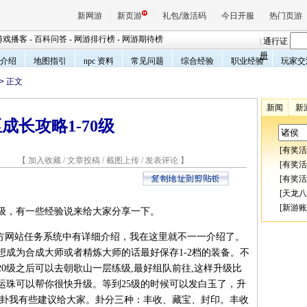
新网游
新页游
礼包/激活码
今日开服
热门页游
游戏播客
-
百科问答
-
网游排行榜
-
网游期待榜
|
通行证
册
介绍
地图指引
npc 资料
常见问题
综合经验
职业经验
玩家交
> 正文
魔兽
新闻
新
成长攻略1-70级
天堂
[
有奖活
7 【
加入收藏
/
文章投稿
/
截图上传
/
发表评论
】
王权与
[
有奖活
[
有奖活
[
天龙八
[
新游账
级，有一些经验说来给大家分享一下。
方网站任务系统中有详细介绍，我在这里就不一一介绍了。
想成为合成大师或者精炼大师的话最好保存1-2档的装备。不
0级之后可以去朝歌山一层练级,最好组队前往,这样升级比
运珠可以帮你很快升级。等到25级的时候可以发白玉了，升
跑卦我有些建议给大家。卦分三种：丰收、藏宝、封印。丰收