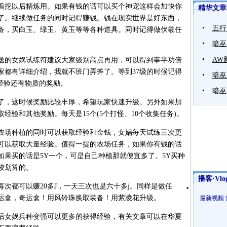
着挖以后精炼用。如果有钱的话可以买个神宠这样会加快你
精华文章
级了。继续做任务的同时记得赚钱。钱在现实世界是好东西，
五行
备，买白玉、绿玉、黄玉等等各种道具。同时记得做伏羲任
。
暗巫
AW
送的女娲试练符建议大家级别高点再用，可以得到事半功倍
家都有详细介绍，我就不班门弄斧了。等到37级的时候记得
暗巫
经验还有物质的奖励。
暗巫
了，这时候奖励比较丰厚，希望玩家快速升级。另外如果加
经验和其他奖励。每天是15个(5个打怪、10个收集任务)。
农场种植的同时可以获取经验和金钱，女娲每天试练三次更
可以获取大量经验。值得一提的农场任务，如果你有钱的话
如果买的话是5Y一个，可是自己种植那就便宜多了。5Y买种
较划算的。
播客·Vlo
次都可以赚20多J，一天三次也是六十多j。同样是做任
运盒，奇运盒！用风铃珠换取装备！用紫凌花升级。
最新视频
后女娲兵种变强可以更多的获得经验，有关文章可以在华夏